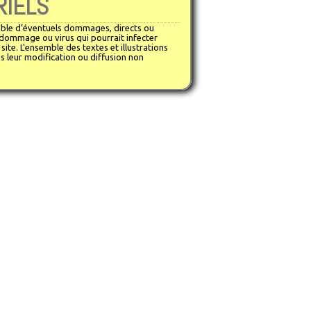
RIELS
sable d’éventuels dommages, directs ou
n dommage ou virus qui pourrait infecter
ite. L'ensemble des textes et illustrations
is leur modification ou diffusion non