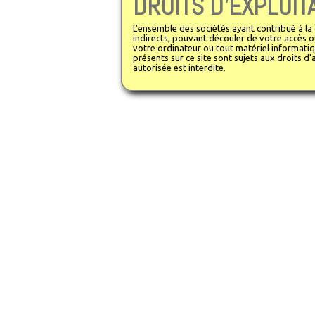
DROITS D'EXPLOIT
L'ensemble des sociétés ayant contribué à la
indirects, pouvant découler de votre accès o
votre ordinateur ou tout matériel informatiqu
présents sur ce site sont sujets aux droits d
autorisée est interdite.