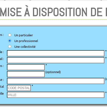
MISE À DISPOSITION DE
s :
Un particulier
Un professionnel
Une collectivité
e :
l :
*
s :
(optionnel)
(
e :
*
tal
*
ille