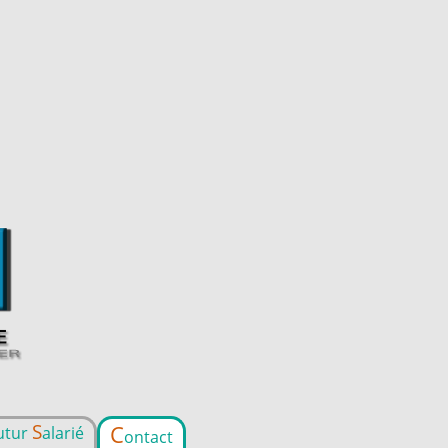
S
C
utur
alarié
ontact