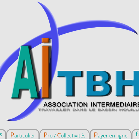
P
P
P
f
s
C
articulier
ro /
ollectivités
ayer en ligne