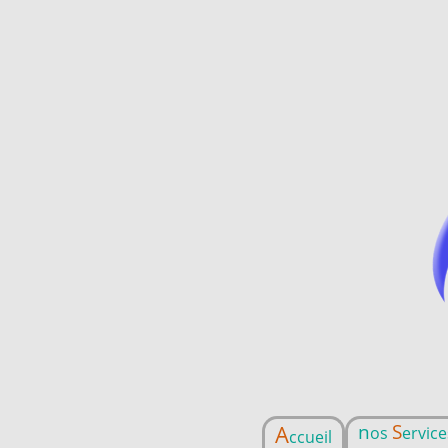
A
n
S
os
ervice
ccueil